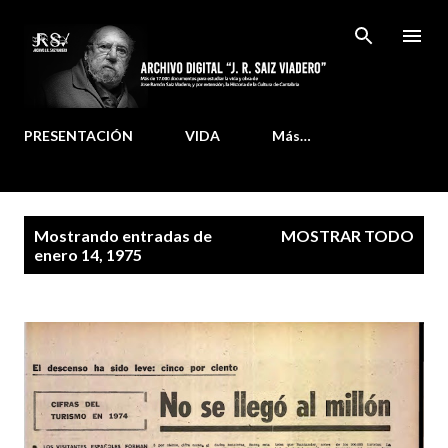
Ir al contenido principal
PRESENTACIÓN
VIDA
Más…
E
Mostrando entradas de
MOSTRAR TODO
n
enero 14, 1975
t
r
a
d
a
s